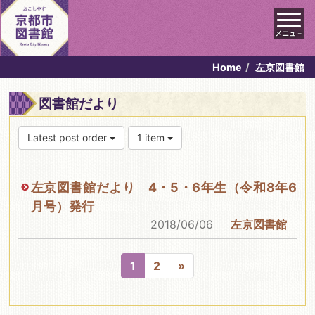
メニュ－
Home
左京図書館
図書館だより
Latest post order
1 item
左京図書館だより 4・5・6年生（令和8年6
月号）発行
2018/06/06
左京図書館
1
2
»