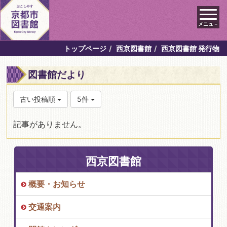
メニュ－
トップページ
西京図書館
西京図書館 発行物
図書館だより
古い投稿順
5件
記事がありません。
西京図書館
概要・お知らせ
交通案内