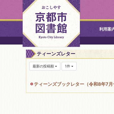
利用案
中央図書館
ティーンズレター
北図書館
最新の投稿順
1件
山科図書館
ティーンズブックレター（令和8年7月
久世ふれあ
書館
醍醐図書館