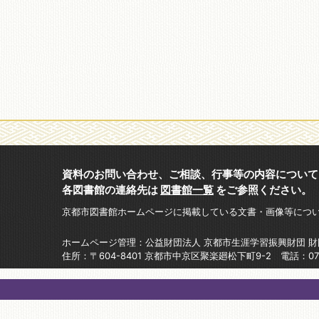
資料のお問い合わせ、ご相談、行事等の内容について
各図書館の連絡先は
図書館一覧
をご参照ください。
京都市図書館ホームページに掲載している文書・画像等につ
ホームページ管理：公益財団法人 京都市生涯学習振興財団 
住所：〒604-8401 京都市中京区聚楽廻松下町9-2 電話：075-