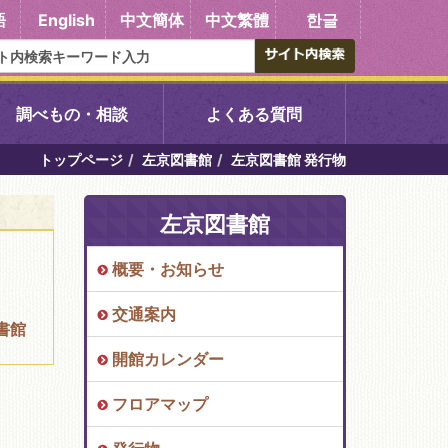
語
English
中文簡体
中文繁體
한글
調べもの・相談
よくある質問
トップページ
左京図書館
左京図書館 発行物
書館
醍醐中央図書館
左京図書館
東山図書館
概要・お知らせ
吉祥院図書館
交通案内
書館
向島図書館
開館カレンダー
フロアマップ
い館子育て図
コミュニティプラザ深草
図書館