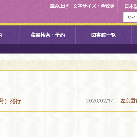
読み上げ・文字サイズ・色変更
日本
内
蔵書検索・予約
図書館一覧
右京中央図書館
伏見中央図
左京図書館
岩倉図書館
下京図書館
南図書館
2020/02/17
左京図
号）発行
いセンター図
西京図書館
洛西図書館
久我のもり図書館
こどもみら
書館