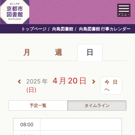
メニュ－
00:00
トップページ
向島図書館
向島図書館 行事カレンダー
01:00
月
週
日
02:00
03:00
04:00
4月20日
2025年
今日
05:00
(日)
へ
06:00
予定一覧
タイムライン
07:00
08:00