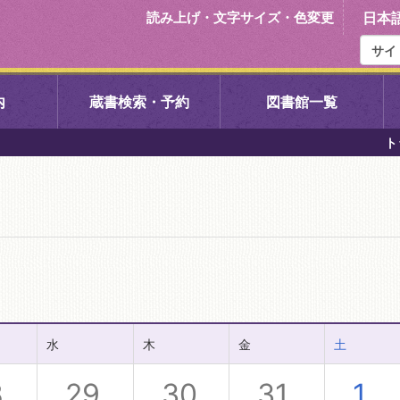
読み上げ・文字サイズ・色変更
日本
内
蔵書検索・予約
図書館一覧
ト
右京中央図書館
伏見中央図
左京図書館
岩倉図書館
下京図書館
南図書館
いセンター図
西京図書館
洛西図書館
水
木
金
土
久我のもり図書館
こどもみら
8
29
30
31
1
書館