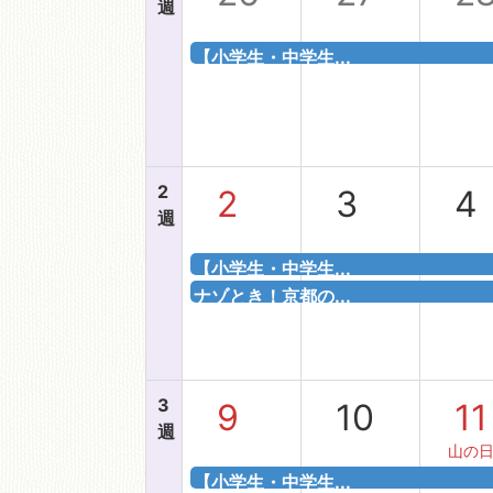
週
【小学生・中学生...
移動図書館
2
2
3
4
週
【小学生・中学生...
ナゾとき！京都の...
3
9
10
11
週
山の
【小学生・中学生...