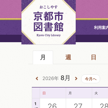
利用案
中央図書館
月
週
北図書館
日
山科図書館
8月
2026年
今月へ
久世ふれあ
書館
日
月
火
醍醐図書館
1
26
27
2