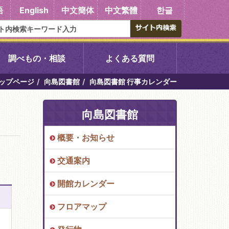
語
English
中文簡体
中文繁體
한글
調べもの・相談
よくある質問
ップページ
向島図書館
向島図書館 行事カレンダー
書館
醍醐中央図書館
向島図書館
東山図書館
概要・お知らせ
吉祥院図書館
交通案内
向島図書館
開館カレンダー
フロアマップ
い館子育て図
コミュニティプラザ深草
図書館