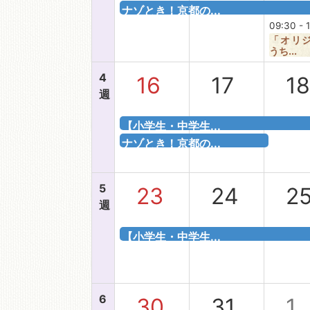
ナゾとき！京都の...
09:30 - 
「オリ
うち...
4
16
17
1
週
【小学生・中学生...
ナゾとき！京都の...
5
23
24
2
週
【小学生・中学生...
6
30
31
1