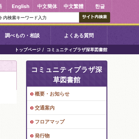
語
English
中文簡体
中文繁體
한글
調べもの・相談
よくある質問
トップページ
コミュニティプラザ深草図書館
書館
醍醐中央図書館
コミュニティプラザ深
東山図書館
草図書館
吉祥院図書館
概要・お知らせ
交通案内
向島図書館
フロアマップ
い館子育て図
コミュニティプラザ深草
発行物
図書館