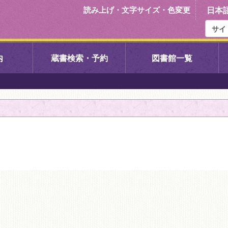
読み上げ・文字サイズ・色変更
日本
内
蔵書検索・予約
図書館一覧
右京中央図書館
伏見中央図
左京図書館
岩倉図書館
下京図書館
南図書館
いセンター図
西京図書館
洛西図書館
久我のもり図書館
こどもみら
書館