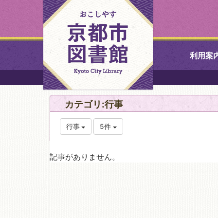
利用案
中央図書館
カテゴリ:行事
北図書館
行事
5件
山科図書館
記事がありません。
久世ふれあ
書館
醍醐図書館