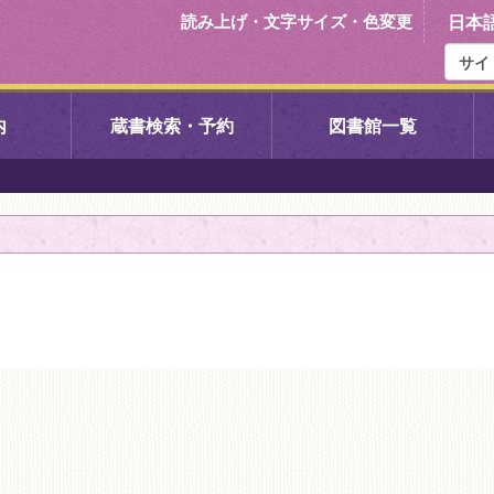
読み上げ・文字サイズ・色変更
日本
内
蔵書検索・予約
図書館一覧
右京中央図書館
伏見中央図
左京図書館
岩倉図書館
下京図書館
南図書館
いセンター図
西京図書館
洛西図書館
久我のもり図書館
こどもみら
書館