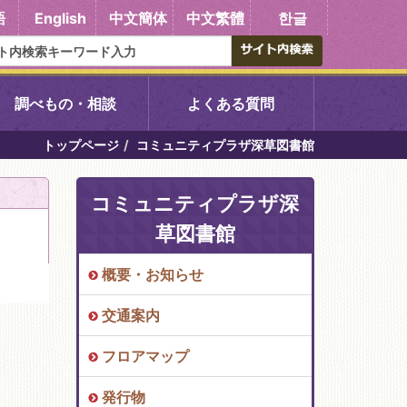
語
English
中文簡体
中文繁體
한글
調べもの・相談
よくある質問
トップページ
コミュニティプラザ深草図書館
書館
醍醐中央図書館
コミュニティプラザ深
東山図書館
草図書館
吉祥院図書館
概要・お知らせ
交通案内
向島図書館
フロアマップ
い館子育て図
コミュニティプラザ深草
発行物
図書館