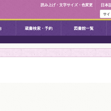
読み上げ・文字サイズ・色変更
日本
内
蔵書検索・予約
図書館一覧
右京中央図書館
伏見中央図
左京図書館
岩倉図書館
下京図書館
南図書館
いセンター図
西京図書館
洛西図書館
久我のもり図書館
こどもみら
書館