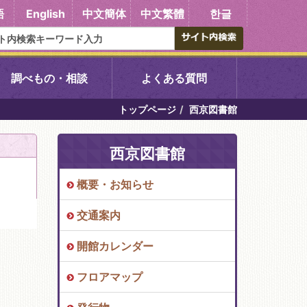
語
English
中文簡体
中文繁體
한글
調べもの・相談
よくある質問
トップページ
西京図書館
書館
醍醐中央図書館
西京図書館
東山図書館
概要・お知らせ
吉祥院図書館
交通案内
向島図書館
開館カレンダー
フロアマップ
い館子育て図
コミュニティプラザ深草
図書館