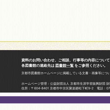
資料のお問い合わせ、ご相談、行事等の内容について
各図書館の連絡先は
図書館一覧
をご参照ください。
京都市図書館ホームページに掲載している文書・画像等につ
ホームページ管理：公益財団法人 京都市生涯学習振興財団 
住所：〒604-8401 京都市中京区聚楽廻松下町9-2 電話：075-