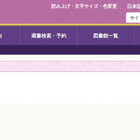
読み上げ・文字サイズ・色変更
日本
内
蔵書検索・予約
図書館一覧
右京中央図書館
伏見中央図
左京図書館
岩倉図書館
下京図書館
南図書館
いセンター図
西京図書館
洛西図書館
久我のもり図書館
こどもみら
書館