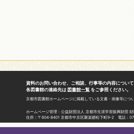
資料のお問い合わせ、ご相談、行事等の内容について
各図書館の連絡先は
図書館一覧
をご参照ください。
京都市図書館ホームページに掲載している文書・画像等につ
ホームページ管理：公益財団法人 京都市生涯学習振興財団 
住所：〒604-8401 京都市中京区聚楽廻松下町9-2 電話：075-