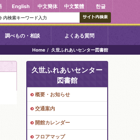
語
English
中文簡体
中文繁體
한글
調べもの・相談
よくある質問
Home
久世ふれあいセンター図書館
書館
醍醐中央図書館
久世ふれあいセンター
東山図書館
図書館
吉祥院図書館
概要・お知らせ
交通案内
向島図書館
開館カレンダー
い館子育て図
コミュニティプラザ深草
フロアマップ
図書館