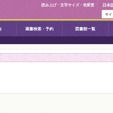
読み上げ・文字サイズ・色変更
日本
内
蔵書検索・予約
図書館一覧
右京中央図書館
伏見中央図
左京図書館
岩倉図書館
下京図書館
南図書館
いセンター図
西京図書館
洛西図書館
久我のもり図書館
こどもみら
書館