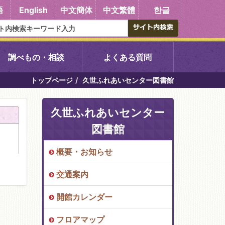
語
English
中文簡体
中文繁體
한글
調べもの・相談
よくある質問
トップページ
久世ふれあいセンター図書館
書館
醍醐中央図書館
久世ふれあいセンター
東山図書館
図書館
吉祥院図書館
概要・お知らせ
交通案内
向島図書館
開館カレンダー
い館子育て図
コミュニティプラザ深草
フロアマップ
図書館