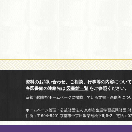
資料のお問い合わせ、ご相談、行事等の内容について
各図書館の連絡先は
図書館一覧
をご参照ください。
京都市図書館ホームページに掲載している文書・画像等につ
ホームページ管理：公益財団法人 京都市生涯学習振興財団 
住所：〒604-8401 京都市中京区聚楽廻松下町9-2 電話：075-