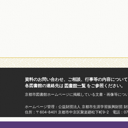
資料のお問い合わせ、ご相談、行事等の内容について
各図書館の連絡先は
図書館一覧
をご参照ください。
京都市図書館ホームページに掲載している文書・画像等につ
ホームページ管理：公益財団法人 京都市生涯学習振興財団 
住所：〒604-8401 京都市中京区聚楽廻松下町9-2 電話：075-