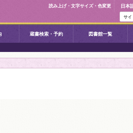
読み上げ・文字サイズ・色変更
日本
内
蔵書検索・予約
図書館一覧
右京中央図書館
伏見中央図
左京図書館
岩倉図書館
下京図書館
南図書館
いセンター図
西京図書館
洛西図書館
久我のもり図書館
こどもみら
書館