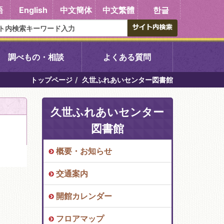
語
English
中文簡体
中文繁體
한글
調べもの・相談
よくある質問
トップページ
久世ふれあいセンター図書館
書館
醍醐中央図書館
久世ふれあいセンター
東山図書館
図書館
吉祥院図書館
概要・お知らせ
交通案内
向島図書館
開館カレンダー
い館子育て図
コミュニティプラザ深草
フロアマップ
図書館