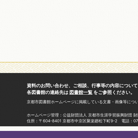
資料のお問い合わせ、ご相談、行事等の内容について
各図書館の連絡先は
図書館一覧
をご参照ください。
京都市図書館ホームページに掲載している文書・画像等につ
ホームページ管理：公益財団法人 京都市生涯学習振興財団 
住所：〒604-8401 京都市中京区聚楽廻松下町9-2 電話：075-