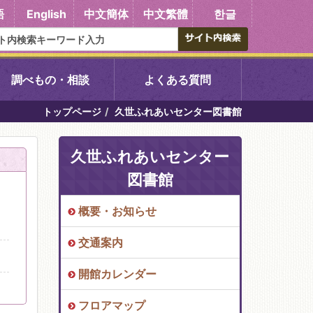
語
English
中文簡体
中文繁體
한글
調べもの・相談
よくある質問
トップページ
久世ふれあいセンター図書館
書館
醍醐中央図書館
久世ふれあいセンター
東山図書館
図書館
吉祥院図書館
概要・お知らせ
交通案内
向島図書館
開館カレンダー
い館子育て図
コミュニティプラザ深草
フロアマップ
図書館