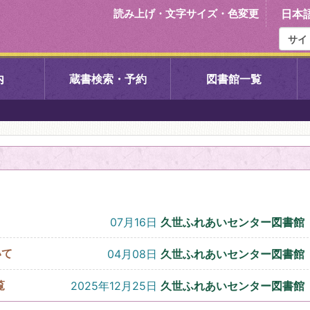
読み上げ・文字サイズ・色変更
日本
内
蔵書検索・予約
図書館一覧
右京中央図書館
伏見中央図
左京図書館
岩倉図書館
下京図書館
南図書館
07月16日
久世ふれあいセンター図書館
いセンター図
西京図書館
洛西図書館
いて
04月08日
久世ふれあいセンター図書館
覧
2025年12月25日
久世ふれあいセンター図書館
久我のもり図書館
こどもみら
書館