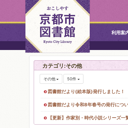
利用案
中央図書館
カテゴリ:その他
北図書館
その他
50件
山科図書館
図書館だより(絵本版)発行しました！
久世ふれあ
図書館だより令和8年春号の発行につ
書館
【更新】作家別・時代小説シリーズ一
醍醐図書館