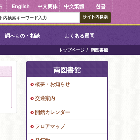
語
English
中文簡体
中文繁體
한글
調べもの・相談
よくある質問
トップページ
南図書館
書館
醍醐中央図書館
南図書館
東山図書館
概要・お知らせ
吉祥院図書館
交通案内
向島図書館
開館カレンダー
フロアマップ
い館子育て図
コミュニティプラザ深草
図書館