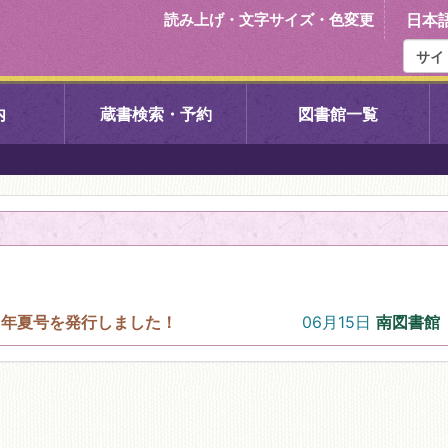
読み上げ・文字サイズ・色変更
日本
内
蔵書検索・予約
図書館一覧
右京中央図書館
伏見中央図
左京図書館
岩倉図書館
下京図書館
南図書館
06月15日
南図書館
6年夏号を発行しました！
いセンター図
西京図書館
洛西図書館
久我のもり図書館
こどもみら
書館