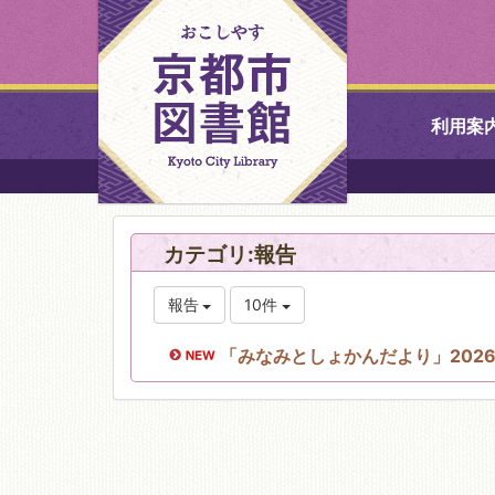
利用案
中央図書館
カテゴリ:報告
北図書館
報告
10件
山科図書館
「みなみとしょかんだより」202
久世ふれあ
書館
醍醐図書館