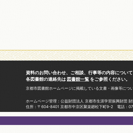
資料のお問い合わせ、ご相談、行事等の内容について
各図書館の連絡先は
図書館一覧
をご参照ください。
京都市図書館ホームページに掲載している文書・画像等につ
ホームページ管理：公益財団法人 京都市生涯学習振興財団 
住所：〒604-8401 京都市中京区聚楽廻松下町9-2 電話：075-