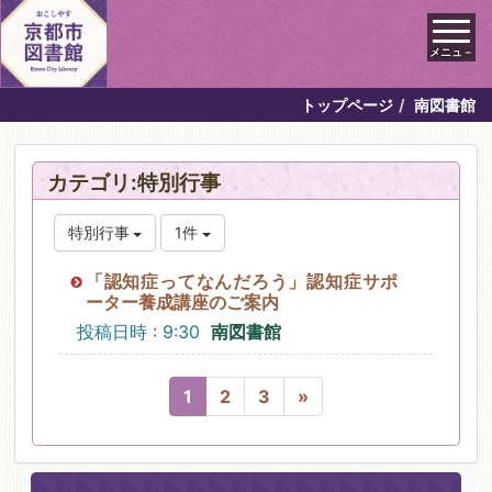
メニュ－
トップページ
南図書館
カテゴリ:特別行事
特別行事
1件
「認知症ってなんだろう」認知症サポ
ーター養成講座のご案内
投稿日時 : 9:30
南図書館
1
2
3
»