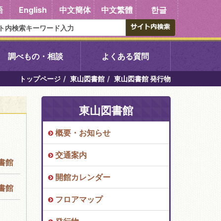
語
English
中文簡体
中文繁體
한글
調べもの・相談
よくある質問
トップページ
東山図書館
東山図書館 発行物
書館
醍醐中央図書館
東山図書館
東山図書館
概要・お知らせ
吉祥院図書館
交通案内
書館
向島図書館
開館カレンダー
書館
フロアマップ
い館子育て図
コミュニティプラザ深草
図書館