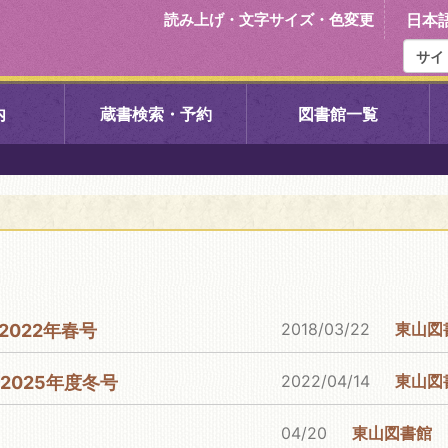
読み上げ・文字サイズ・色変更
日本
内
蔵書検索・予約
図書館一覧
右京中央図書館
伏見中央図
左京図書館
岩倉図書館
下京図書館
南図書館
2018/03/22
東山図
2022年春号
いセンター図
西京図書館
洛西図書館
2022/04/14
東山図
2025年度冬号
久我のもり図書館
こどもみら
04/20
東山図書館
書館