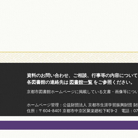
資料のお問い合わせ、ご相談、行事等の内容について
各図書館の連絡先は
図書館一覧
をご参照ください。
京都市図書館ホームページに掲載している文書・画像等につ
ホームページ管理：公益財団法人 京都市生涯学習振興財団 
住所：〒604-8401 京都市中京区聚楽廻松下町9-2 電話：075-