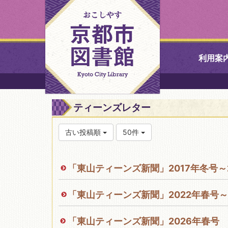
利用案
中央図書館
ティーンズレター
北図書館
古い投稿順
50件
山科図書館
「東山ティーンズ新聞」2017年冬号～
久世ふれあ
書館
「東山ティーンズ新聞」2022年春号～
醍醐図書館
「東山ティーンズ新聞」2026年春号