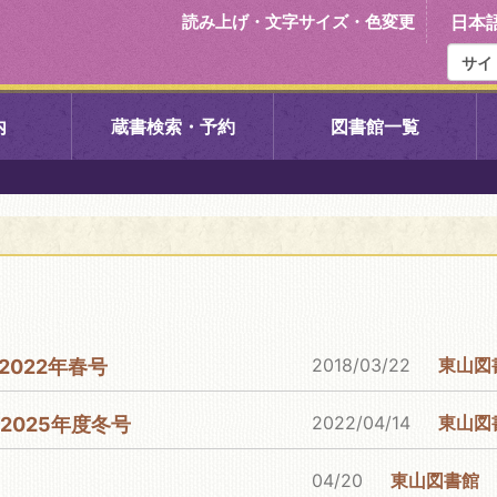
読み上げ・文字サイズ・色変更
日本
内
蔵書検索・予約
図書館一覧
右京中央図書館
伏見中央図
左京図書館
岩倉図書館
下京図書館
南図書館
2018/03/22
東山図
2022年春号
いセンター図
西京図書館
洛西図書館
2022/04/14
東山図
2025年度冬号
久我のもり図書館
こどもみら
04/20
東山図書館
書館