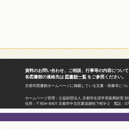
資料のお問い合わせ、ご相談、行事等の内容について
各図書館の連絡先は
図書館一覧
をご参照ください。
京都市図書館ホームページに掲載している文書・画像等につ
ホームページ管理：公益財団法人 京都市生涯学習振興財団 
住所：〒604-8401 京都市中京区聚楽廻松下町9-2 電話：075-