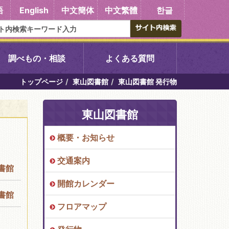
語
English
中文簡体
中文繁體
한글
調べもの・相談
よくある質問
トップページ
東山図書館
東山図書館 発行物
書館
醍醐中央図書館
東山図書館
東山図書館
概要・お知らせ
吉祥院図書館
交通案内
書館
向島図書館
開館カレンダー
書館
フロアマップ
い館子育て図
コミュニティプラザ深草
図書館