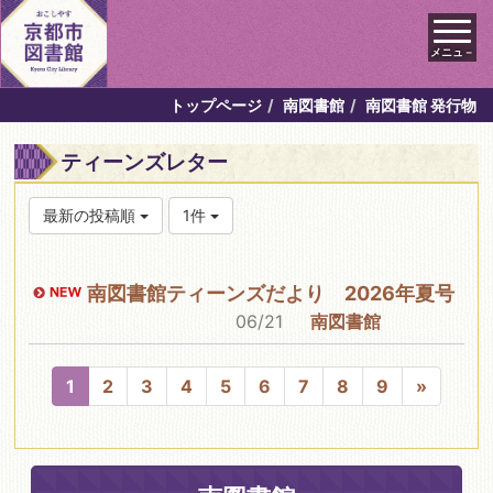
メニュ－
トップページ
南図書館
南図書館 発行物
ティーンズレター
最新の投稿順
1件
南図書館ティーンズだより 2026年夏号
06/21
南図書館
1
2
3
4
5
6
7
8
9
»