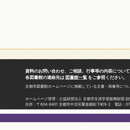
資料のお問い合わせ、ご相談、行事等の内容について
各図書館の連絡先は
図書館一覧
をご参照ください。
京都市図書館ホームページに掲載している文書・画像等につ
ホームページ管理：公益財団法人 京都市生涯学習振興財団 
住所：〒604-8401 京都市中京区聚楽廻松下町9-2 電話：075-