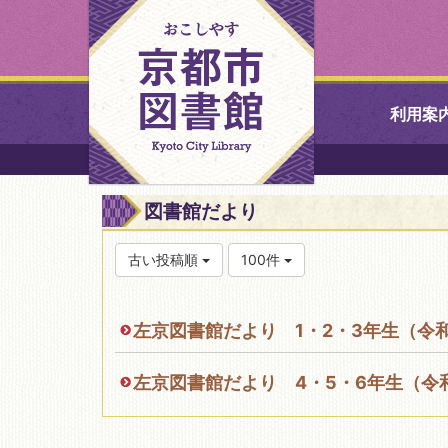
利用案
中央図書館
図書館だより
北図書館
古い投稿順
100件
山科図書館
左京図書館だより 1・2・3年生（令
久世ふれあ
書館
左京図書館だより 4・5・6年生（令
醍醐図書館