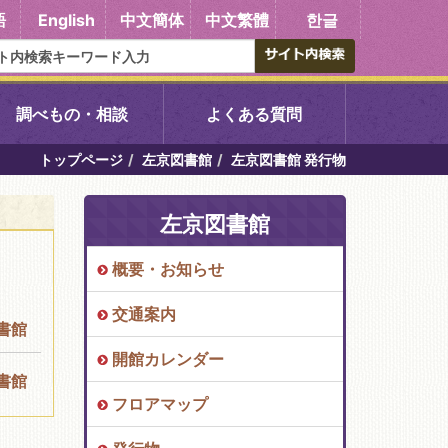
語
English
中文簡体
中文繁體
한글
調べもの・相談
よくある質問
トップページ
左京図書館
左京図書館 発行物
書館
醍醐中央図書館
左京図書館
東山図書館
概要・お知らせ
吉祥院図書館
交通案内
書館
向島図書館
開館カレンダー
書館
フロアマップ
い館子育て図
コミュニティプラザ深草
図書館