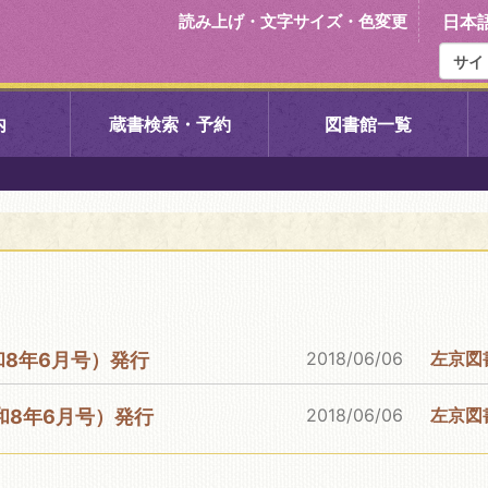
読み上げ・文字サイズ・色変更
日本
内
蔵書検索・予約
図書館一覧
右京中央図書館
伏見中央図
左京図書館
岩倉図書館
下京図書館
南図書館
2018/06/06
左京図
和8年6月号）発行
いセンター図
西京図書館
洛西図書館
2018/06/06
左京図
和8年6月号）発行
久我のもり図書館
こどもみら
書館