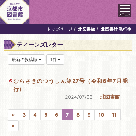
メニュ－
トップページ
北図書館
北図書館 発行物
ティーンズレター
最新の投稿順
1件
むらさきのつうしん第27号（令和6年7月発
行）
2024/07/03
北図書館
«
3
4
5
6
7
8
9
10
11
»