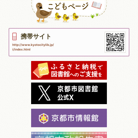
携帯サイト
http://www.kyotocitylib.jp/
i/index.html