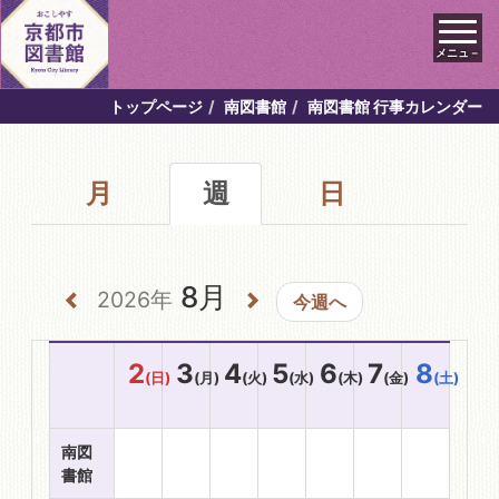
メニュ－
トップページ
南図書館
南図書館 行事カレンダー
月
週
日
8月
2026年
今週へ
2
3
4
5
6
7
8
(日)
(月)
(火)
(水)
(木)
(金)
(土)
南図
書館