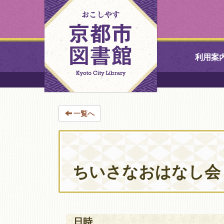
利用案
中央図書館
一覧へ
北図書館
山科図書館
ちいさなおはなし会
久世ふれあ
書館
醍醐図書館
日時