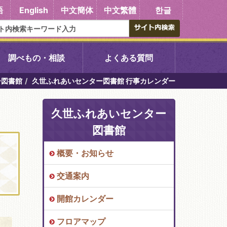
語
English
中文簡体
中文繁體
한글
調べもの・相談
よくある質問
ー図書館
久世ふれあいセンター図書館 行事カレンダー
書館
醍醐中央図書館
久世ふれあいセンター
東山図書館
図書館
吉祥院図書館
概要・お知らせ
交通案内
向島図書館
開館カレンダー
い館子育て図
コミュニティプラザ深草
フロアマップ
図書館