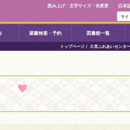
読み上げ・文字サイズ・色変更
日本
内
蔵書検索・予約
図書館一覧
トップページ
久世ふれあいセンタ
右京中央図書館
伏見中央図
左京図書館
岩倉図書館
下京図書館
南図書館
いセンター図
西京図書館
洛西図書館
久我のもり図書館
こどもみら
書館