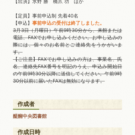
【出演】水野 勝 橋爪 功 ほか
【定員】事前申込制 先着40名
【申込】
事前申込の受付は終了しました。
3月3日（月曜日）午前9時30分から、来館または
電話、FAXでお申し込みください。お申し込みの
際には、個々のお名前とご連絡先をうかがいま
す。
【ご注意】FAXでお申し込みの方は、事業名、氏
名、連絡先FAX番号を明記のうえ、申込み開始日
の午前9時30分以降に送信してください。午前9時
30分以前に届いたFAXは無効になります。
作成者
醍醐中央図書館
作成日時