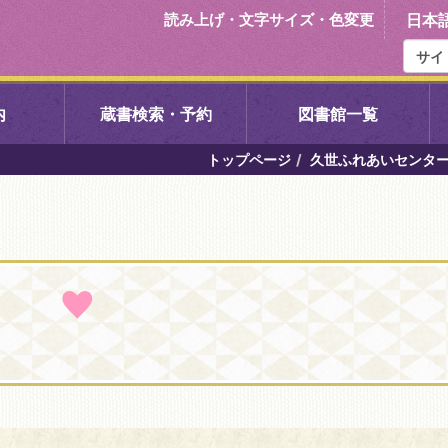
読み上げ・文字サイズ・色変更
日本
内
蔵書検索・予約
図書館一覧
トップページ
久世ふれあいセンタ
右京中央図書館
伏見中央図
左京図書館
岩倉図書館
下京図書館
南図書館
いセンター図
西京図書館
洛西図書館
久我のもり図書館
こどもみら
書館