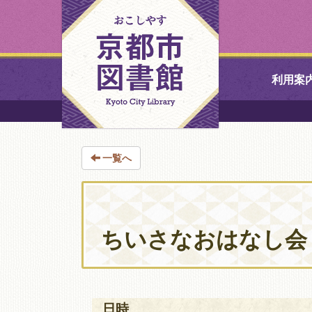
利用案
中央図書館
一覧へ
北図書館
山科図書館
ちいさなおはなし会
久世ふれあ
書館
醍醐図書館
日時