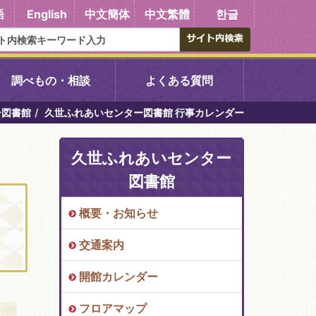
語
English
中文簡体
中文繁體
한글
調べもの・相談
よくある質問
ー図書館
久世ふれあいセンター図書館 行事カレンダー
書館
醍醐中央図書館
久世ふれあいセンター
東山図書館
図書館
吉祥院図書館
概要・お知らせ
交通案内
向島図書館
開館カレンダー
い館子育て図
コミュニティプラザ深草
フロアマップ
図書館