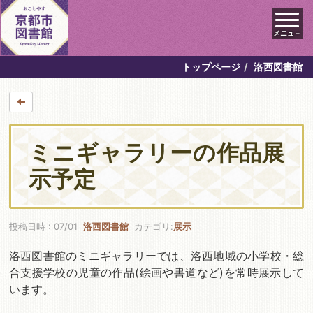
メニュ－
トップページ
洛西図書館
ミニギャラリーの作品展
示予定
投稿日時 : 07/01
洛西図書館
カテゴリ:
展示
洛西図書館のミニギャラリーでは、洛西地域の小学校・総
合支援学校の児童の作品(絵画や書道など)を常時展示して
います。