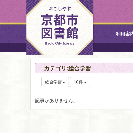
利用案
中央図書館
カテゴリ:総合学習
北図書館
総合学習
10件
山科図書館
記事がありません。
久世ふれあ
書館
醍醐図書館