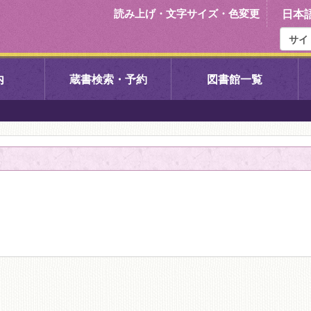
読み上げ・文字サイズ・色変更
日本
内
蔵書検索・予約
図書館一覧
右京中央図書館
伏見中央図
左京図書館
岩倉図書館
下京図書館
南図書館
いセンター図
西京図書館
洛西図書館
久我のもり図書館
こどもみら
書館