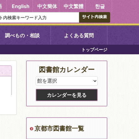
語
English
中文簡体
中文繁體
한글
調べもの・相談
よくある質問
トップページ
書館
醍醐中央図書館
図書館カレンダー
東山図書館
吉祥院図書館
向島図書館
京都市図書館一覧
い館子育て図
コミュニティプラザ深草
図書館