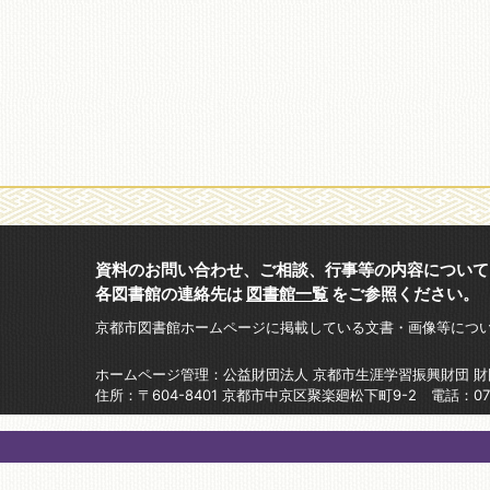
資料のお問い合わせ、ご相談、行事等の内容について
各図書館の連絡先は
図書館一覧
をご参照ください。
京都市図書館ホームページに掲載している文書・画像等につ
ホームページ管理：公益財団法人 京都市生涯学習振興財団 
住所：〒604-8401 京都市中京区聚楽廻松下町9-2 電話：075-