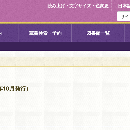
読み上げ・文字サイズ・色変更
日本
内
蔵書検索・予約
図書館一覧
右京中央図書館
伏見中央図
左京図書館
岩倉図書館
下京図書館
南図書館
年10月発行）
いセンター図
西京図書館
洛西図書館
久我のもり図書館
こどもみら
書館