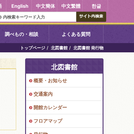
語
English
中文簡体
中文繁體
한글
調べもの・相談
よくある質問
トップページ
北図書館
北図書館 発行物
書館
醍醐中央図書館
北図書館
東山図書館
概要・お知らせ
吉祥院図書館
交通案内
向島図書館
開館カレンダー
フロアマップ
い館子育て図
コミュニティプラザ深草
図書館