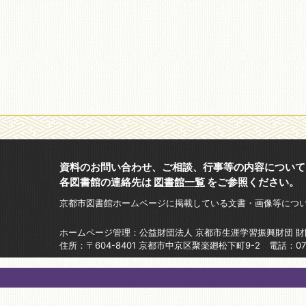
資料のお問い合わせ、ご相談、行事等の内容について
各図書館の連絡先は
図書館一覧
をご参照ください。
京都市図書館ホームページに掲載している文書・画像等につ
ホームページ管理：公益財団法人 京都市生涯学習振興財団 
住所：〒604-8401 京都市中京区聚楽廻松下町9-2 電話：075-