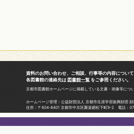
資料のお問い合わせ、ご相談、行事等の内容について
各図書館の連絡先は
図書館一覧
をご参照ください。
京都市図書館ホームページに掲載している文書・画像等につ
ホームページ管理：公益財団法人 京都市生涯学習振興財団 
住所：〒604-8401 京都市中京区聚楽廻松下町9-2 電話：075-