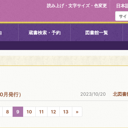
読み上げ・文字サイズ・色変更
日本
内
蔵書検索・予約
図書館一覧
右京中央図書館
伏見中央図
左京図書館
岩倉図書館
下京図書館
南図書館
2023/10/20
北図書
10月発行）
いセンター図
西京図書館
洛西図書館
8
9
10
11
12
13
»
久我のもり図書館
こどもみら
書館