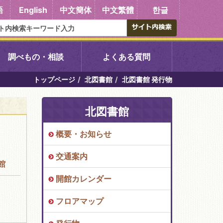
語
English
中文簡体
中文繁體
한글
調べもの・相談
よくある質問
トップページ
北図書館
北図書館 発行物
書館
醍醐中央図書館
北図書館
東山図書館
概要・お知らせ
吉祥院図書館
交通案内
館
向島図書館
開館カレンダー
フロアマップ
い館子育て図
コミュニティプラザ深草
図書館