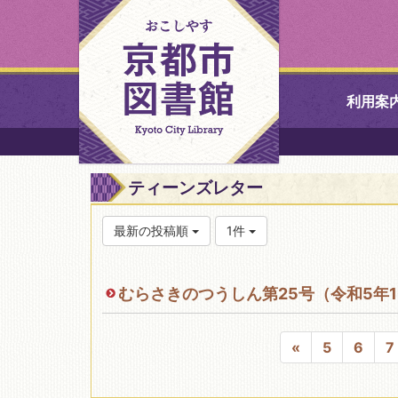
利用案
中央図書館
ティーンズレター
北図書館
最新の投稿順
1件
山科図書館
むらさきのつうしん第25号（令和5年
久世ふれあ
書館
«
5
6
7
醍醐図書館