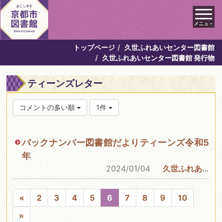
メニュ－
トップページ
久世ふれあいセンター図書館
久世ふれあいセンター図書館 発行物
ティーンズレター
コメントの多い順
1件
バックナンバー図書館だよりティーンズ令和5
年
2024/01/04
久世ふれあいセンター図書館
«
2
3
4
5
6
7
8
9
10
»