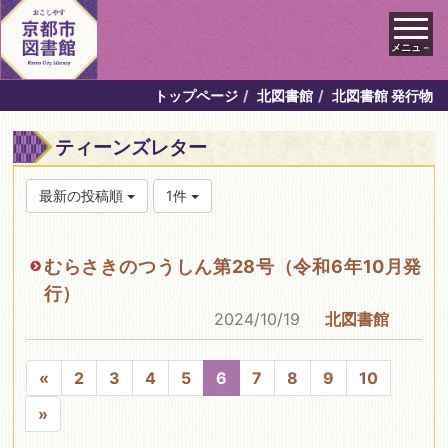
メニュ－
トップページ
北図書館
北図書館 発行物
ティーンズレター
最新の投稿順
1件
むらさきのつうしん第28号（令和6年10月発
行）
2024/10/19
北図書館
«
2
3
4
5
6
7
8
9
10
»