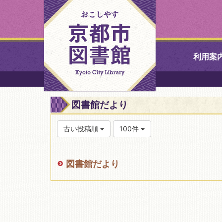
利用案
中央図書館
図書館だより
北図書館
古い投稿順
100件
山科図書館
図書館だより
久世ふれあ
書館
醍醐図書館