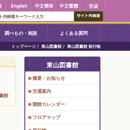
語
English
中文簡体
中文繁體
한글
調べもの・相談
よくある質問
トップページ
東山図書館
東山図書館 発行物
書館
醍醐中央図書館
東山図書館
東山図書館
概要・お知らせ
吉祥院図書館
交通案内
書館
向島図書館
開館カレンダー
フロアマップ
い館子育て図
コミュニティプラザ深草
図書館