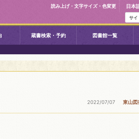
読み上げ・文字サイズ・色変更
日本
内
蔵書検索・予約
図書館一覧
右京中央図書館
伏見中央図
左京図書館
岩倉図書館
下京図書館
南図書館
2022/07/07
東山図
いセンター図
西京図書館
洛西図書館
久我のもり図書館
こどもみら
書館