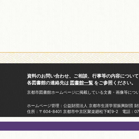
資料のお問い合わせ、ご相談、行事等の内容について
各図書館の連絡先は
図書館一覧
をご参照ください。
京都市図書館ホームページに掲載している文書・画像等につ
ホームページ管理：公益財団法人 京都市生涯学習振興財団 
住所：〒604-8401 京都市中京区聚楽廻松下町9-2 電話：075-