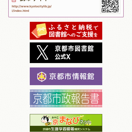
http://www.kyotocitylib.jp/
i/index.html