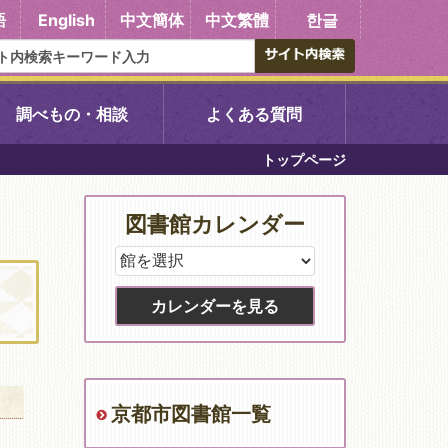
語
English
中文簡体
中文繁體
한글
調べもの・相談
よくある質問
トップページ
書館
醍醐中央図書館
図書館カレンダー
東山図書館
吉祥院図書館
向島図書館
京都市図書館一覧
い館子育て図
コミュニティプラザ深草
図書館