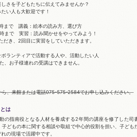
楽しさを子どもたちに伝えてみませんか？
みたい人も大歓迎です！
ら3時まで 講義：絵本の読み方、選び方
ら3時まで 実習：読み聞かせをやってみよう！
ただき、2回目に実習をしていただきます。
せボランティアで活動する人や、活動したい人
また、お子様連れの受講はできません。
ら、来館または電話075-575-2584でお申し込みください。
ュとは
動の指南役となる人材を養成する2年間の講座を修了した司
。 子どもの本に関する相談や取組で中心的役割を担い、子ども
ぞれの現場で活躍中です。