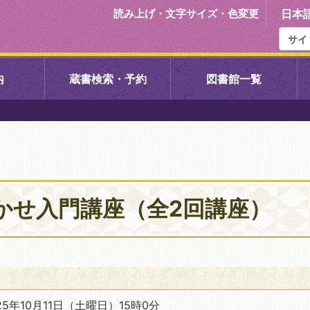
読み上げ・文字サイズ・色変更
日本
内
蔵書検索・予約
図書館一覧
右京中央図書館
伏見中央図
左京図書館
岩倉図書館
下京図書館
南図書館
かせ入門講座（全2回講座）
いセンター図
西京図書館
洛西図書館
久我のもり図書館
こどもみら
5年10月11日
（土曜日）15時0分
書館