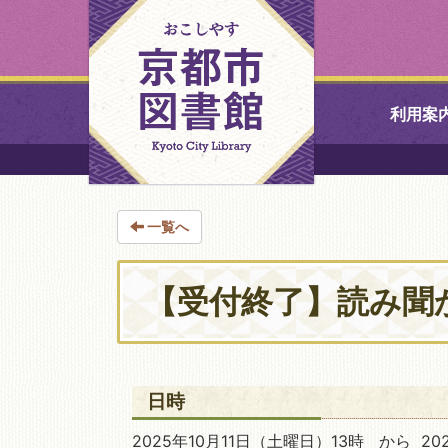
利用案
中央図書館
一覧へ
北図書館
山科図書館
【受付終了】読み聞
久世ふれあ
書館
日時
醍醐図書館
2025年10月11日
（土曜日）13時 から 202