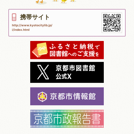
携帯サイト
http://www.kyotocitylib.jp/
i/index.html