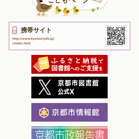
携帯サイト
http://www.kyotocitylib.jp/
i/index.html