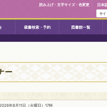
読み上げ・文字サイズ・色変更
日本
内
蔵書検索・予約
図書館一覧
右京中央図書館
伏見中央図
左京図書館
岩倉図書館
下京図書館
南図書館
ナー
いセンター図
西京図書館
洛西図書館
久我のもり図書館
こどもみら
026年8月11日
（火曜日）17時
書館