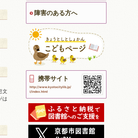
障害のある方へ
携帯サイト
http://www.kyotocitylib.jp/
想文
i/index.html
がは