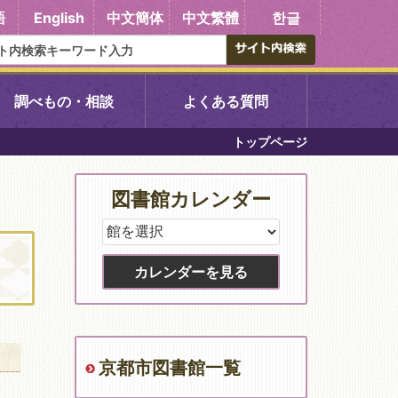
語
English
中文簡体
中文繁體
한글
調べもの・相談
よくある質問
トップページ
書館
醍醐中央図書館
図書館カレンダー
東山図書館
吉祥院図書館
向島図書館
京都市図書館一覧
い館子育て図
コミュニティプラザ深草
図書館