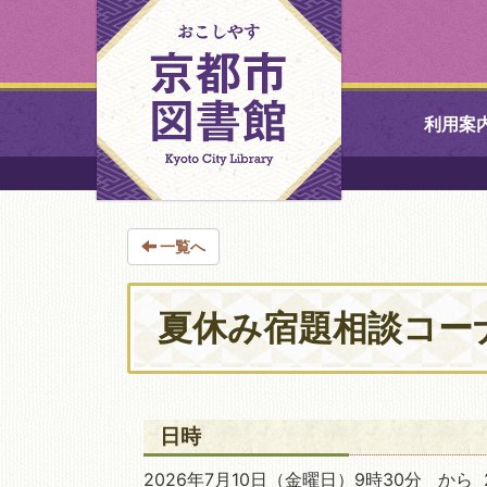
利用案
中央図書館
一覧へ
北図書館
山科図書館
夏休み宿題相談コー
久世ふれあ
書館
日時
醍醐図書館
2026年7月10日
（金曜日）9時30分 から 2