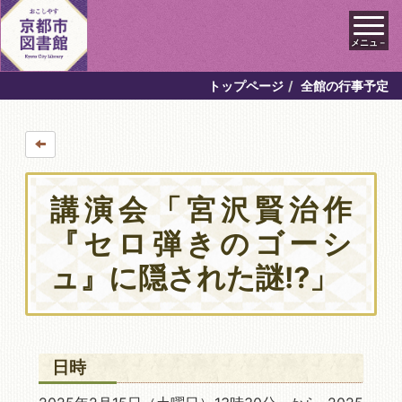
メニュ－
トップページ
全館の行事予定
講演会「宮沢賢治作
『セロ弾きのゴーシ
ュ』に隠された謎⁉」
日時