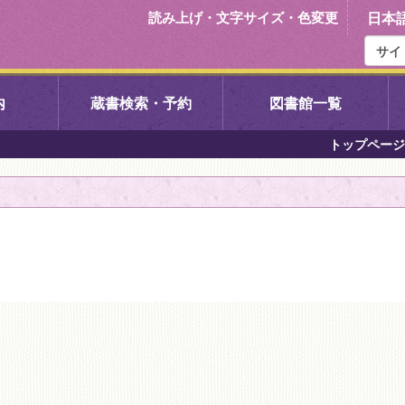
読み上げ・文字サイズ・色変更
日本
内
蔵書検索・予約
図書館一覧
トップページ
右京中央図書館
伏見中央図
左京図書館
岩倉図書館
下京図書館
南図書館
いセンター図
西京図書館
洛西図書館
久我のもり図書館
こどもみら
書館