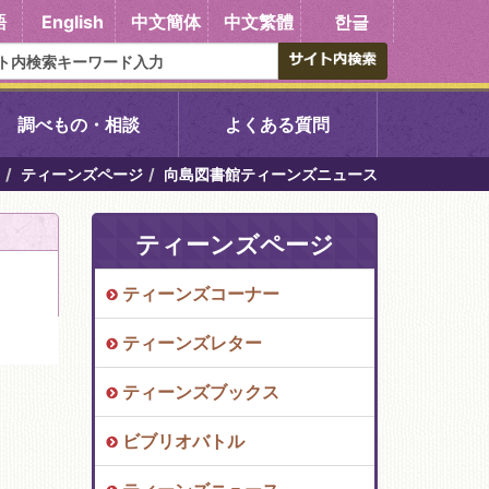
語
English
中文簡体
中文繁體
한글
調べもの・相談
よくある質問
ティーンズページ
向島図書館ティーンズニュース
書館
醍醐中央図書館
ティーンズページ
東山図書館
ティーンズコーナー
吉祥院図書館
ティーンズレター
向島図書館
ティーンズブックス
ビブリオバトル
い館子育て図
コミュニティプラザ深草
図書館