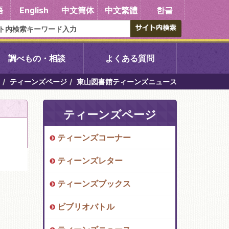
語
English
中文簡体
中文繁體
한글
調べもの・相談
よくある質問
ティーンズページ
東山図書館ティーンズニュース
書館
醍醐中央図書館
ティーンズページ
東山図書館
ティーンズコーナー
吉祥院図書館
ティーンズレター
向島図書館
ティーンズブックス
ビブリオバトル
い館子育て図
コミュニティプラザ深草
図書館