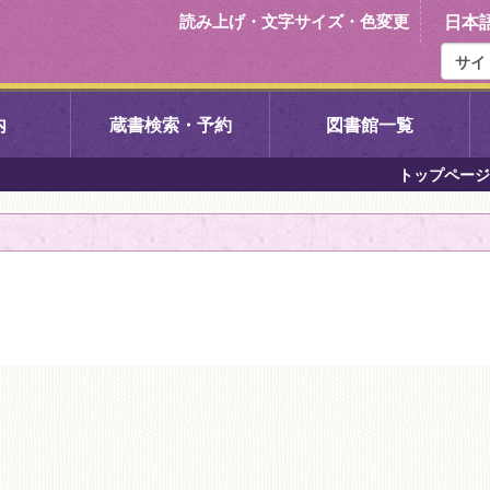
読み上げ・文字サイズ・色変更
日本
内
蔵書検索・予約
図書館一覧
トップページ
右京中央図書館
伏見中央図
左京図書館
岩倉図書館
下京図書館
南図書館
いセンター図
西京図書館
洛西図書館
久我のもり図書館
こどもみら
書館