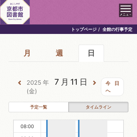
メニュ－
00:00
00:00-
00:00-
トップページ
全館の行事予定
00:00
00:00
五山の送り
夏休み宿題
01:00
火 クイズ
相談コーナ
月
週
日
02:00
ラリー
ー
03:00
04:00
7月11日
2025年
今日
05:00
(金)
へ
06:00
予定一覧
タイムライン
07:00
08:00