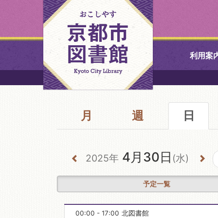
利用案
中央図書館
月
週
北図書館
日
山科図書館
4月30日
2025年
(水)
久世ふれあ
書館
予定一覧
醍醐図書館
00:00 - 17:00
北図書館