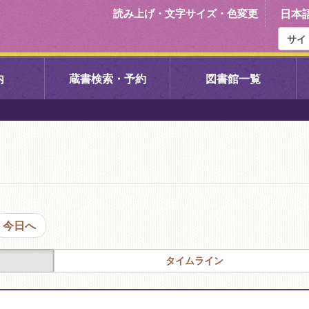
読み上げ・文字サイズ・色変更
日本
内
蔵書検索・予約
図書館一覧
右京中央図書館
伏見中央図
左京図書館
岩倉図書館
下京図書館
南図書館
今日へ
いセンター図
西京図書館
洛西図書館
タイムライン
久我のもり図書館
こどもみら
書館