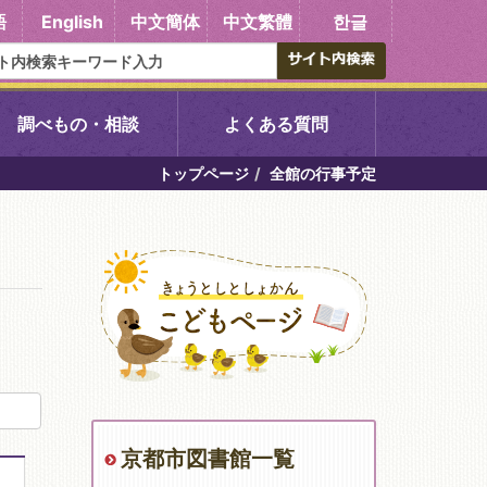
語
English
中文簡体
中文繁體
한글
調べもの・相談
よくある質問
トップページ
全館の行事予定
書館
醍醐中央図書館
東山図書館
吉祥院図書館
向島図書館
京都市図書館一覧
い館子育て図
コミュニティプラザ深草
図書館