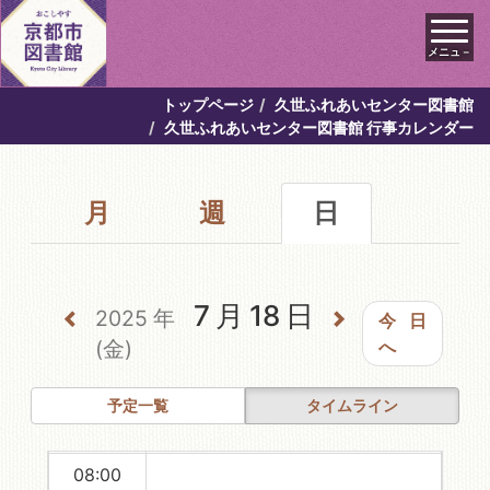
メニュ－
トップページ
久世ふれあいセンター図書館
00:00
久世ふれあいセンター図書館 行事カレンダー
01:00
月
週
日
02:00
03:00
04:00
7月18日
2025年
今日
05:00
(金)
へ
06:00
予定一覧
タイムライン
07:00
08:00