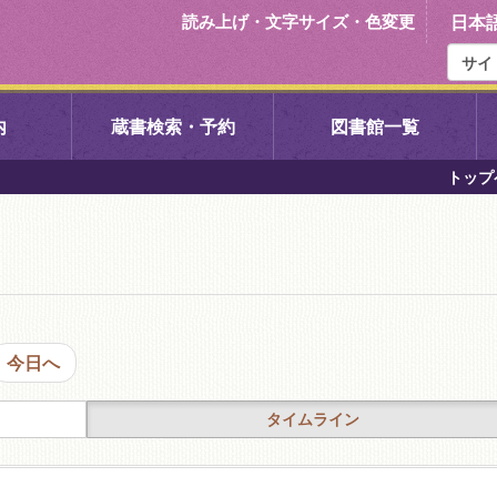
読み上げ・文字サイズ・色変更
日本
内
蔵書検索・予約
図書館一覧
トップ
右京中央図書館
伏見中央図
左京図書館
岩倉図書館
下京図書館
南図書館
今日へ
いセンター図
西京図書館
洛西図書館
タイムライン
久我のもり図書館
こどもみら
書館