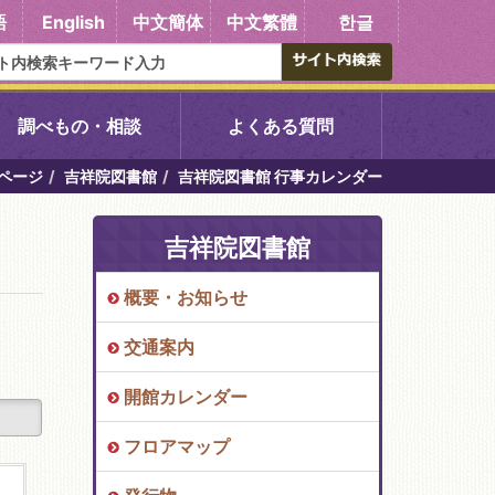
語
English
中文簡体
中文繁體
한글
調べもの・相談
よくある質問
ページ
吉祥院図書館
吉祥院図書館 行事カレンダー
書館
醍醐中央図書館
吉祥院図書館
東山図書館
概要・お知らせ
吉祥院図書館
交通案内
向島図書館
開館カレンダー
フロアマップ
い館子育て図
コミュニティプラザ深草
図書館