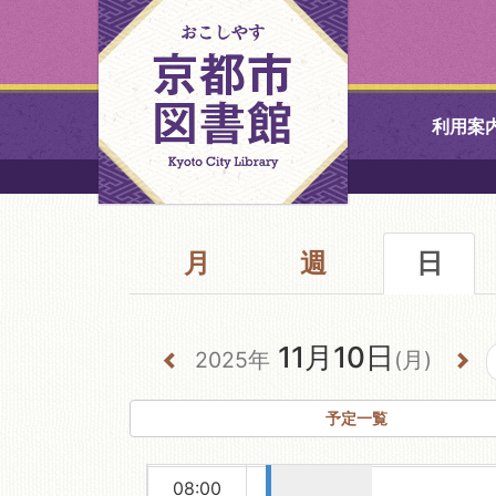
00:00
00:00-
利用案
00:00
読書週間記
01:00
中央図書館
念事業『開
02:00
建高校図書
委員とのコ
月
週
北図書館
日
03:00
ラボ本棚』
04:00
山科図書館
11月10日
05:00
2025年
(月)
久世ふれあ
06:00
書館
予定一覧
07:00
醍醐図書館
08:00