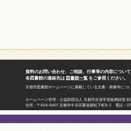
資料のお問い合わせ、ご相談、行事等の内容について
各図書館の連絡先は
図書館一覧
をご参照ください。
京都市図書館ホームページに掲載している文書・画像等につ
ホームページ管理：公益財団法人 京都市生涯学習振興財団 
住所：〒604-8401 京都市中京区聚楽廻松下町9-2 電話：075-