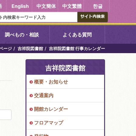
語
English
中文簡体
中文繁體
한글
調べもの・相談
よくある質問
ページ
吉祥院図書館
吉祥院図書館 行事カレンダー
書館
醍醐中央図書館
吉祥院図書館
東山図書館
概要・お知らせ
吉祥院図書館
交通案内
向島図書館
開館カレンダー
フロアマップ
い館子育て図
コミュニティプラザ深草
図書館