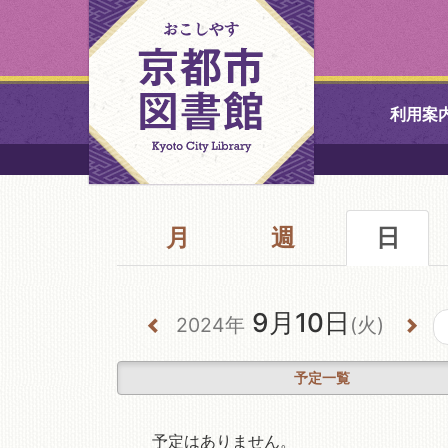
利用案
中央図書館
月
週
北図書館
日
山科図書館
9月10日
2024年
(火)
久世ふれあ
書館
予定一覧
醍醐図書館
予定はありません。