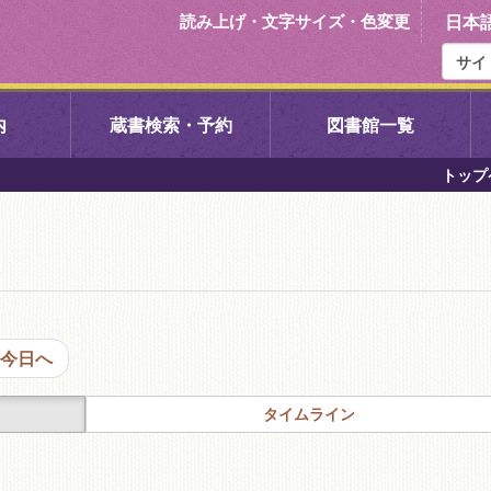
読み上げ・文字サイズ・色変更
日本
内
蔵書検索・予約
図書館一覧
トップ
右京中央図書館
伏見中央図
左京図書館
岩倉図書館
下京図書館
南図書館
今日へ
いセンター図
西京図書館
洛西図書館
タイムライン
久我のもり図書館
こどもみら
書館