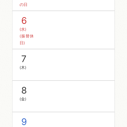
の日
6
(水)
(振替休
日)
7
(木)
8
(金)
9