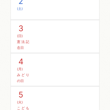
2
(土)
3
(日)
憲法記
念日
4
(月)
みどり
の日
5
(火)
こども