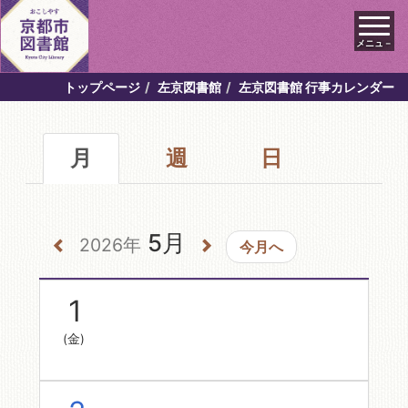
メニュ－
トップページ
左京図書館
左京図書館 行事カレンダー
月
週
日
5月
2026年
今月へ
1
(金)