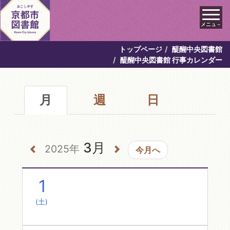
メニュ－
トップページ
醍醐中央図書館
醍醐中央図書館 行事カレンダー
月
週
日
3月
2025年
今月へ
1
(土)