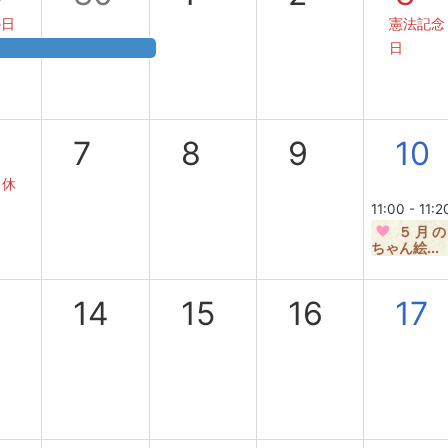
の日
憲法記念
日
7
8
9
10
替休
11:00 - 11:2
５月の
ちゃん絵...
3
14
15
16
17