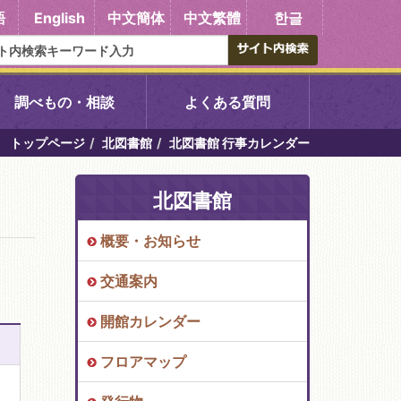
語
English
中文簡体
中文繁體
한글
調べもの・相談
よくある質問
トップページ
北図書館
北図書館 行事カレンダー
書館
醍醐中央図書館
北図書館
東山図書館
概要・お知らせ
吉祥院図書館
交通案内
向島図書館
開館カレンダー
フロアマップ
い館子育て図
コミュニティプラザ深草
図書館