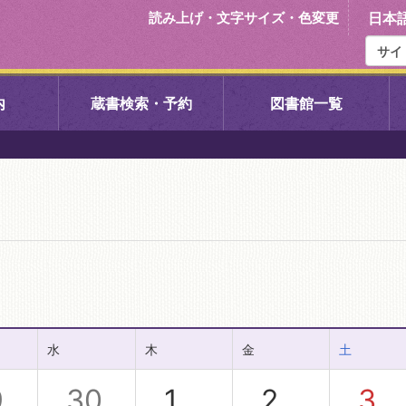
読み上げ・文字サイズ・色変更
日本
内
蔵書検索・予約
図書館一覧
右京中央図書館
伏見中央図
左京図書館
岩倉図書館
下京図書館
南図書館
いセンター図
西京図書館
洛西図書館
水
木
金
土
久我のもり図書館
こどもみら
9
30
1
2
3
書館