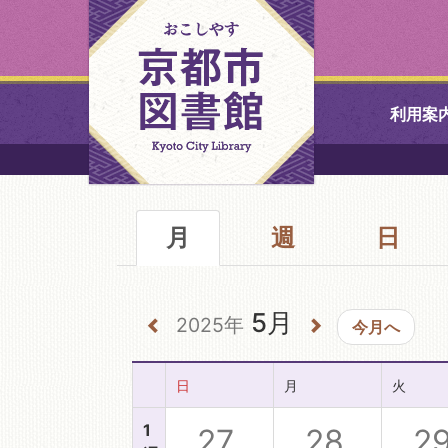
利用案
中央図書館
月
週
北図書館
日
山科図書館
5月
2025年
今月へ
久世ふれあ
書館
日
月
火
醍醐図書館
1
27
28
2