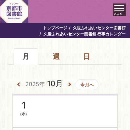
メニュ－
トップページ
久世ふれあいセンター図書館
久世ふれあいセンター図書館 行事カレンダー
月
週
日
10月
2025年
今月へ
1
(水)