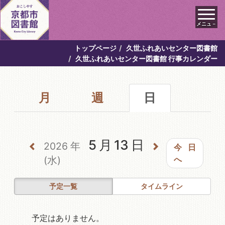
メニュ－
トップページ
久世ふれあいセンター図書館
久世ふれあいセンター図書館 行事カレンダー
月
週
日
5月13日
2026年
今日
(水)
へ
予定一覧
タイムライン
予定はありません。